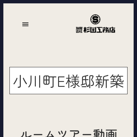
dehaze
小川町E様邸新築
ルームツアー動画